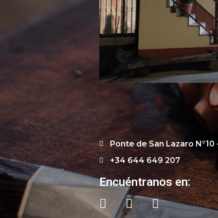
Ponte de San Lazaro N°10 
+34 644 649 207
Encuéntranos en: