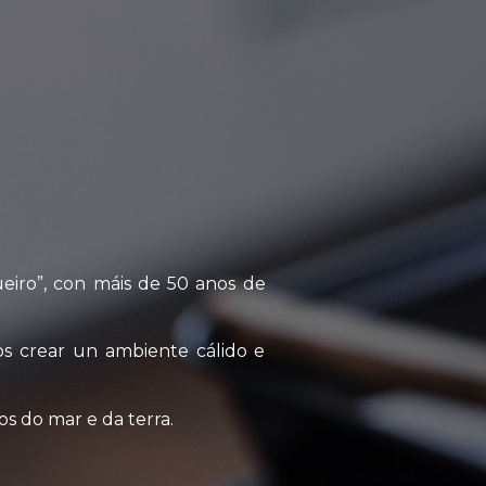
iro”, con máis de 50 anos de
s crear un ambiente cálido e
os do mar e da terra.